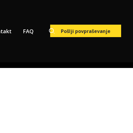
takt
FAQ
Pošlji povpraševanje