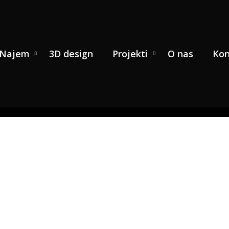
Najem
3D design
Projekti
O nas
Kon