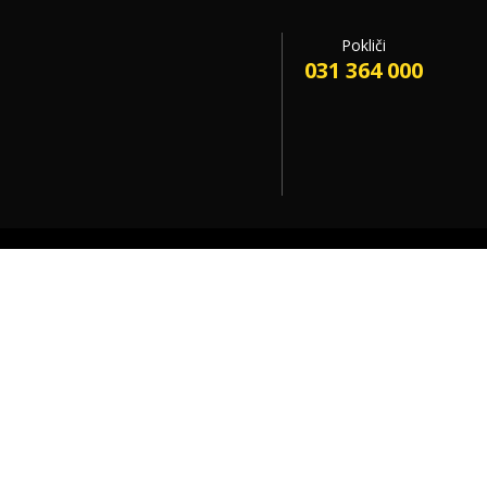
Pokliči
031 364 000
Sammy Lovell