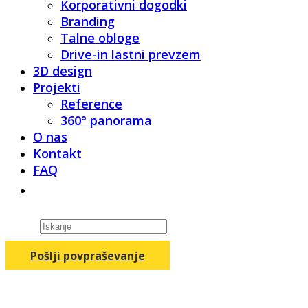
Korporativni dogodki
Branding
Talne obloge
Drive-in lastni prevzem
3D design
Projekti
Reference
360° panorama
O nas
Kontakt
FAQ
Products
search
Pošlji povpraševanje