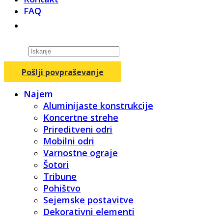
FAQ
Products
search
Pošlji povpraševanje
Najem
Aluminijaste konstrukcije
Koncertne strehe
Prireditveni odri
Mobilni odri
Varnostne ograje
Šotori
Tribune
Pohištvo
Sejemske postavitve
Dekorativni elementi