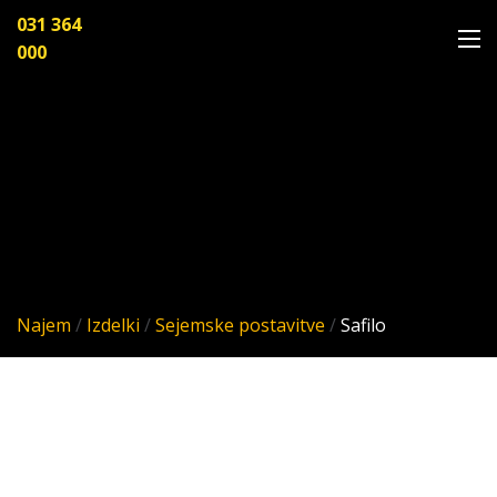
031 364
000
Najem
/
Izdelki
/
Sejemske postavitve
/
Safilo