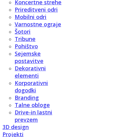
Koncertne strehe
Prireditveni odri
Mobilni odri
Varnostne ograje
Šotori
Tribune
Pohištvo
Sejemske
postavitve
Dekorativni
elementi
Korporativni
dogodki
Branding
Talne obloge
Drive-in lastni
prevzem
3D design
Projekti