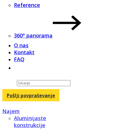
Reference
360° panorama
O nas
Kontakt
FAQ
Products
search
Pošlji povpraševanje
Najem
Aluminijaste
konstrukcije