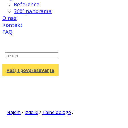
Reference
360° panorama
O nas
Kontakt
FAQ
Products
search
Pošlji povpraševanje
Najem
/
Izdelki
/
Talne obloge
/
Preproge