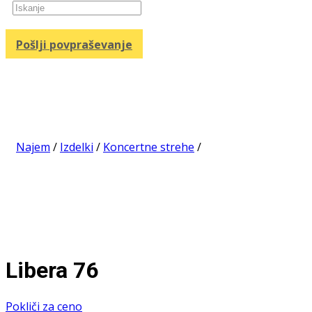
Products
search
Pošlji povpraševanje
Najem
/
Izdelki
/
Koncertne strehe
/
Libera 76
Libera 76
Pokliči za ceno