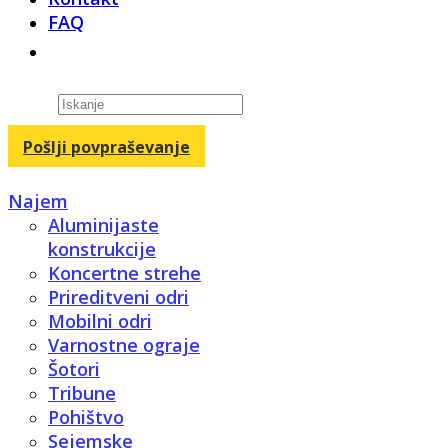
FAQ
Products
search
Pošlji povpraševanje
Najem
Aluminijaste
konstrukcije
Koncertne strehe
Prireditveni odri
Mobilni odri
Varnostne ograje
Šotori
Tribune
Pohištvo
Sejemske