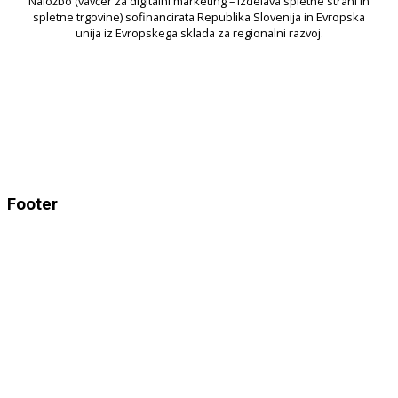
Naložbo (vavčer za digitalni marketing – izdelava spletne strani in
spletne trgovine) sofinancirata Republika Slovenija in Evropska
unija iz Evropskega sklada za regionalni razvoj.
Footer
Mavsarjeva cesta 28,
1357 Notranje Gorice, Slovenija
031 364 000
info@prozvok.com