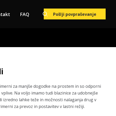
takt
FAQ
Pošlji povpraševanje
li
primerni za manjše dogodke na prostem in so odporni
vplive. Na voljo imamo tudi blazinice za udobnejše
di izredno lahke teže in možnosti nalaganja drug v
merni za prevoz in postavitev v lastni režiji.