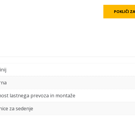
POKLIČI Z
nij
rna
ost lastnega prevoza in montaže
nice za sedenje