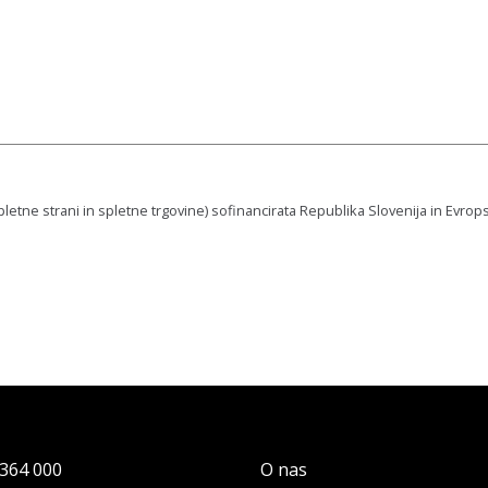
pletne strani in spletne trgovine) sofinancirata Republika Slovenija in Evrop
364 000
O nas