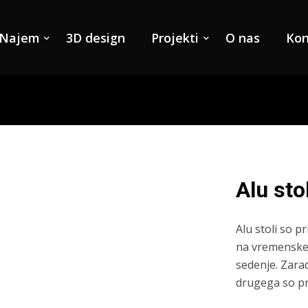
Najem
3D design
Projekti
O nas
Kon
Alu sto
Alu stoli so 
na vremenske 
sedenje. Zara
drugega so pri