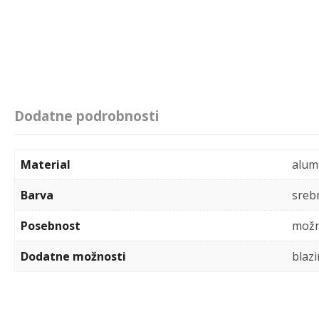
Dodatne podrobnosti
Material
alumi
Barva
sreb
Posebnost
možn
Dodatne možnosti
blazi